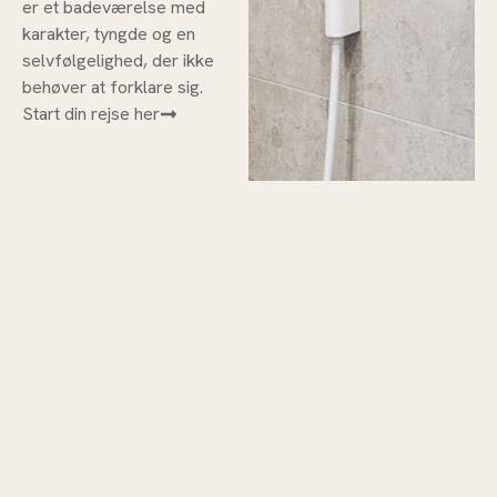
er et badeværelse med
karakter, tyngde og en
selvfølgelighed, der ikke
behøver at forklare sig.
Start din rejse her
SE NOGLE AF VORES
PROJEKTER
Se nogle af de drømmeløsninger, vi har hjulpet vores
kunder med at bringe til livs.