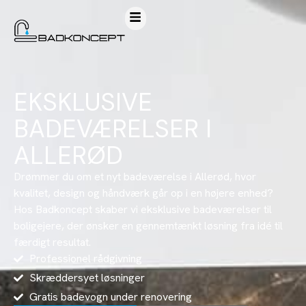
EKSKLUSIVE
BADEVÆRELSER I
ALLERØD
Drømmer du om et nyt badeværelse i Allerød, hvor
kvalitet, design og håndværk går op i en højere enhed?
Hos Badkoncept skaber vi eksklusive badeværelser til
boligejere, der ønsker en gennemtænkt løsning fra idé til
færdigt resultat.
Professionel rådgivning
Skræddersyet løsninger
Gratis badevogn under renovering