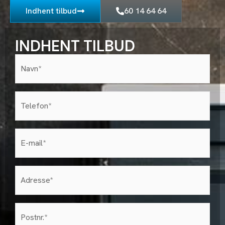
Indhent tilbud
60 14 64 64
INDHENT TILBUD
Navn*
(Påkrævet)
Telefon
(Påkrævet)
E-
mail
(Påkrævet)
Adresse
(Påkrævet)
postnr
(Påkrævet)