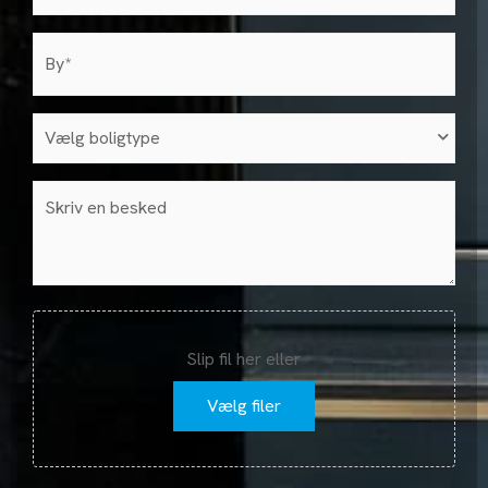
by
(Påkrævet)
Vælg
boligtype
(Påkrævet)
Besked
Fil
Slip fil her eller
Vælg filer