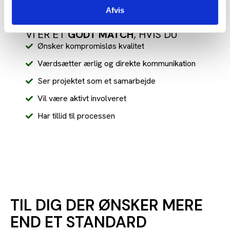
Fokuserer på problemer frem for løsninger
Afvis
VI ER ET
GODT MATCH
, HVIS DU
Ønsker kompromisløs kvalitet
Værdsætter ærlig og direkte kommunikation
Ser projektet som et samarbejde
Vil være aktivt involveret
Har tillid til processen
TIL DIG DER ØNSKER MERE
END ET STANDARD