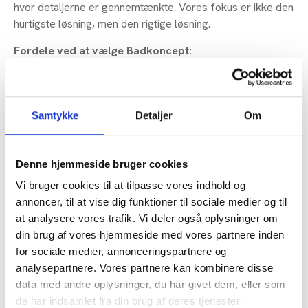
hvor detaljerne er gennemtænkte. Vores fokus er ikke den
hurtigste løsning, men den rigtige løsning.
Fordele ved at vælge Badkoncept:
Totalentreprise fra A-Z
3D-tegning inkluderet
Eksklusive materialer og løsninger
Samtykke
Detaljer
Om
Gratis badevogn under renovering
Showroom i Brøndby
Denne hjemmeside bruger cookies
Indhent tilbud
60 14 64 64
Vi bruger cookies til at tilpasse vores indhold og
annoncer, til at vise dig funktioner til sociale medier og til
at analysere vores trafik. Vi deler også oplysninger om
din brug af vores hjemmeside med vores partnere inden
for sociale medier, annonceringspartnere og
analysepartnere. Vores partnere kan kombinere disse
data med andre oplysninger, du har givet dem, eller som
de har indsamlet fra din brug af deres tjenester.