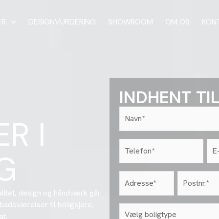
ER
DESIGNVURDERING
SHOWROOM
OM OS
KON
INDHENT TI
Navn*
(Påkrævet)
R I
Telefon
E-
mai
(Påkrævet)
G
(På
Adresse
postnr
(Påkrævet)
(Påkrævet)
litet, design og håndværk går
badeværelser til boligejere,
Vælg
boligtype
at.