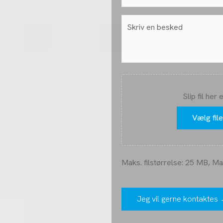
(Påkrævet)
Besked
Fil
Slip fil her 
Vælg file
Maks. filstørrelse: 25 MB, Maks