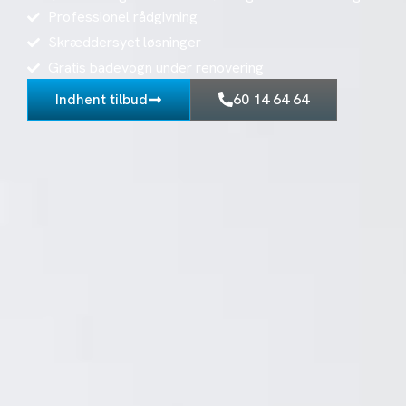
Professionel rådgivning
Skræddersyet løsninger
Gratis badevogn under renovering
Indhent tilbud
60 14 64 64