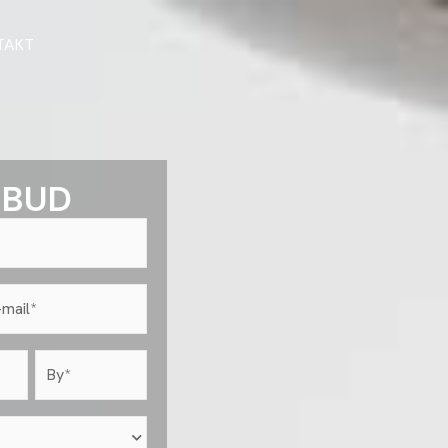
TAKT
LBUD
l
krævet)
by
(Påkrævet)