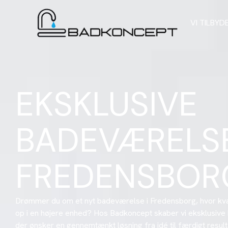
VI TILBYD
EKSKLUSIVE
BADEVÆRELSE
FREDENSBOR
Drømmer du om et nyt badeværelse i Fredensborg, hvor kva
op i en højere enhed? Hos Badkoncept skaber vi eksklusive 
der ønsker en gennemtænkt løsning fra idé til færdigt result