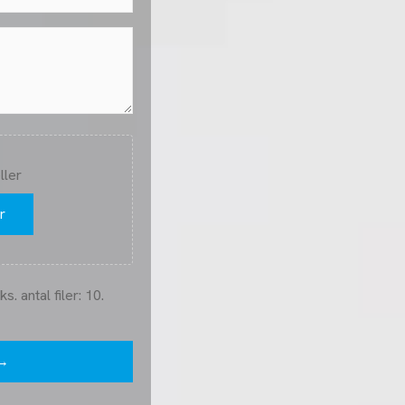
eller
r
. antal filer: 10.