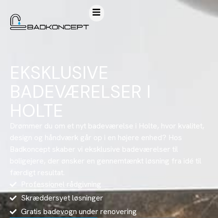
EKSKLUSIVE
BADEVÆRELSER I
HOLTE
Drømmer du om et nyt badeværelse i Holte, hvor kvalitet,
design og håndværk går op i en højere enhed? Hos
Badkoncept skaber vi eksklusive badeværelser til
boligejere, der ønsker en gennemtænkt løsning fra idé til
færdigt resultat.
Professionel rådgivning
Skræddersyet løsninger
Gratis badevogn under renovering