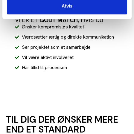
Fokuserer på problemer frem for løsninger
Afvis
VI ER ET
GODT MATCH
, HVIS DU
Ønsker kompromisløs kvalitet
Værdsætter ærlig og direkte kommunikation
Ser projektet som et samarbejde
Vil være aktivt involveret
Har tillid til processen
TIL DIG DER ØNSKER MERE
END ET STANDARD