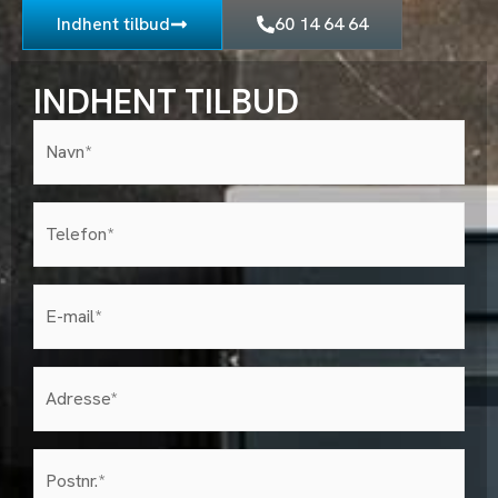
Indhent tilbud
60 14 64 64
INDHENT TILBUD
Navn*
(Påkrævet)
Telefon
(Påkrævet)
E-
mail
(Påkrævet)
Adresse
(Påkrævet)
postnr
(Påkrævet)