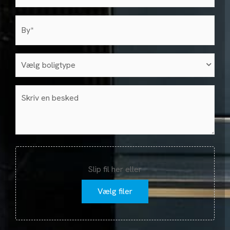
by
(Påkrævet)
Vælg
boligtype
(Påkrævet)
Besked
Fil
Slip fil her eller
Vælg filer