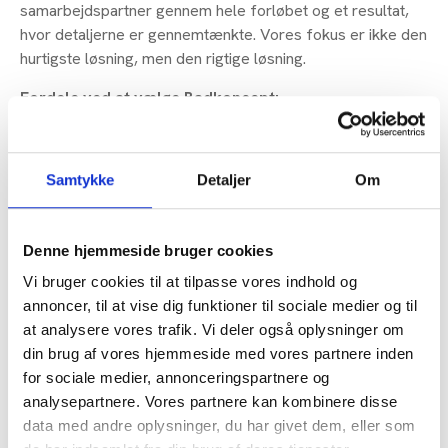
samarbejdspartner gennem hele forløbet og et resultat,
hvor detaljerne er gennemtænkte. Vores fokus er ikke den
hurtigste løsning, men den rigtige løsning.
Fordele ved at vælge Badkoncept:
Totalentreprise fra A-Z
3D-tegning inkluderet
Samtykke
Detaljer
Om
Eksklusive materialer og løsninger
Gratis badevogn under renovering
Showroom i Brøndby
Denne hjemmeside bruger cookies
Indhent tilbud
60 14 64 64
Vi bruger cookies til at tilpasse vores indhold og
annoncer, til at vise dig funktioner til sociale medier og til
at analysere vores trafik. Vi deler også oplysninger om
din brug af vores hjemmeside med vores partnere inden
for sociale medier, annonceringspartnere og
analysepartnere. Vores partnere kan kombinere disse
data med andre oplysninger, du har givet dem, eller som