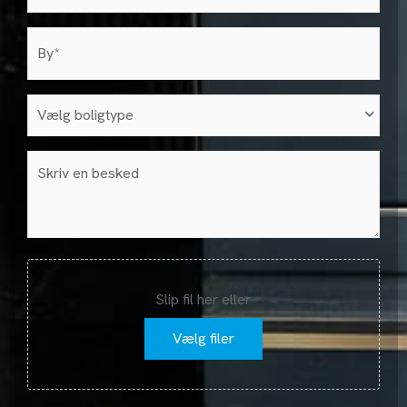
by
(Påkrævet)
Vælg
boligtype
(Påkrævet)
Besked
Fil
Slip fil her eller
Vælg filer