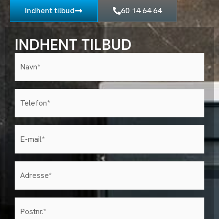
Indhent tilbud
60 14 64 64
INDHENT TILBUD
Navn*
(Påkrævet)
Telefon
(Påkrævet)
E-
mail
(Påkrævet)
Adresse
(Påkrævet)
postnr
(Påkrævet)