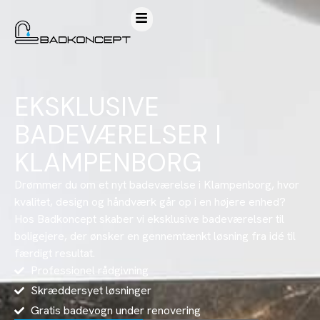
EKSKLUSIVE
BADEVÆRELSER I
KLAMPENBORG
Drømmer du om et nyt badeværelse i Klampenborg, hvor
kvalitet, design og håndværk går op i en højere enhed?
Hos Badkoncept skaber vi eksklusive badeværelser til
boligejere, der ønsker en gennemtænkt løsning fra idé til
færdigt resultat.
Professionel rådgivning
Skræddersyet løsninger
Gratis badevogn under renovering