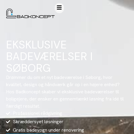
EKSKLUSIVE
BADEVÆRELSER I
SØBORG
Drømmer du om et nyt badeværelse i Søborg, hvor
kvalitet, design og håndværk går op i en højere enhed?
Hos Badkoncept skaber vi eksklusive badeværelser til
boligejere, der ønsker en gennemtænkt løsning fra idé til
færdigt resultat.
Professionel rådgivning
Skræddersyet løsninger
Gratis badevogn under renovering