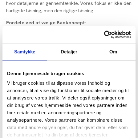
hvor detaljerne er gennemtænkte. Vores fokus er ikke den
hurtigste løsning, men den rigtige løsning.
Fordele ved at vælge Badkoncept:
Totalentreprise fra A-Z
3D-tegning inkluderet
Eksklusive materialer og løsninger
Samtykke
Detaljer
Om
Gratis badevogn under renovering
Showroom i Brøndby
Denne hjemmeside bruger cookies
Indhent tilbud
60 14 64 64
Vi bruger cookies til at tilpasse vores indhold og
annoncer, til at vise dig funktioner til sociale medier og til
at analysere vores trafik. Vi deler også oplysninger om
din brug af vores hjemmeside med vores partnere inden
for sociale medier, annonceringspartnere og
analysepartnere. Vores partnere kan kombinere disse
data med andre oplysninger, du har givet dem, eller som
de har indsamlet fra din brug af deres tjenester.