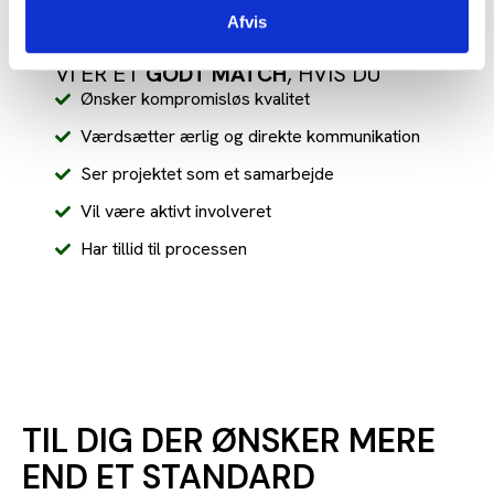
Fokuserer på problemer frem for løsninger
Afvis
VI ER ET
GODT MATCH
, HVIS DU
Ønsker kompromisløs kvalitet
Værdsætter ærlig og direkte kommunikation
Ser projektet som et samarbejde
Vil være aktivt involveret
Har tillid til processen
TIL DIG DER ØNSKER MERE
END ET STANDARD