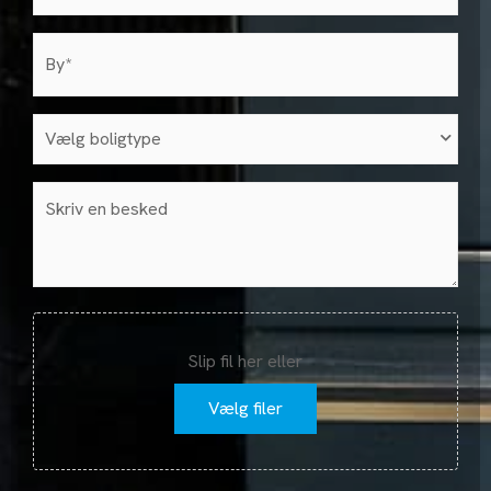
by
(Påkrævet)
Vælg
boligtype
(Påkrævet)
Besked
Fil
Slip fil her eller
Vælg filer