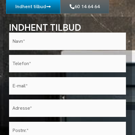
Indhent tilbud
60 14 64 64
INDHENT TILBUD
Navn*
(Påkrævet)
Telefon
(Påkrævet)
E-
mail
(Påkrævet)
Adresse
(Påkrævet)
postnr
(Påkrævet)