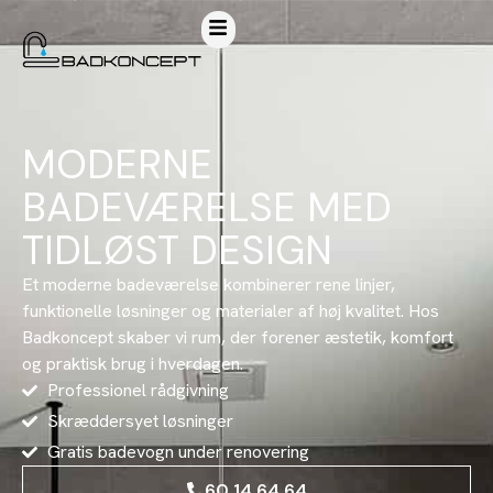
MODERNE
BADEVÆRELSE MED
TIDLØST DESIGN
Et moderne badeværelse kombinerer rene linjer,
funktionelle løsninger og materialer af høj kvalitet. Hos
Badkoncept skaber vi rum, der forener æstetik, komfort
og praktisk brug i hverdagen.
Professionel rådgivning
Skræddersyet løsninger
Gratis badevogn under renovering
60 14 64 64