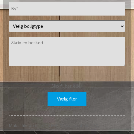
by
(Påkrævet)
Vælg
boligtype
(Påkrævet)
Besked
Fil
Slip fil her eller
Vælg filer
Maks. filstørrelse: 25 MB, Maks. antal filer: 10.