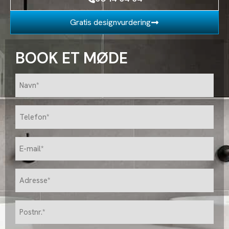
Gratis designvurdering
BOOK ET MØDE
Navn*
(Påkrævet)
Telefon
(Påkrævet)
E-
mail
(Påkrævet)
Adresse
(Påkrævet)
postnr
(Påkrævet)